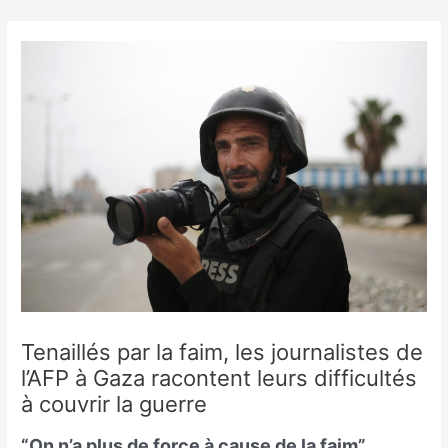
Skip
to
content
Tenaillés par la faim, les journalistes de
l’AFP à Gaza racontent leurs difficultés
à couvrir la guerre
“On n’a plus de force à cause de la faim”.