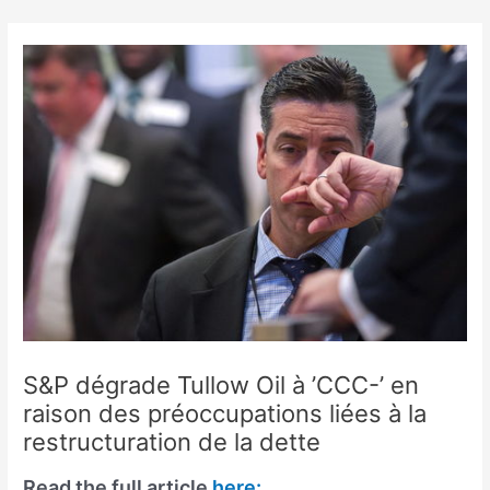
Skip
to
content
S&P dégrade Tullow Oil à ’CCC-’ en
raison des préoccupations liées à la
restructuration de la dette
Read the full article
here: