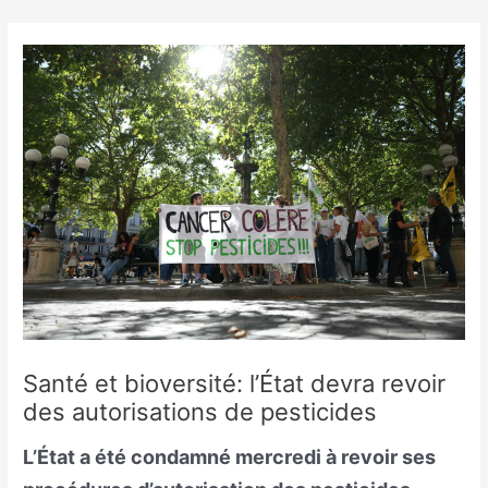
Skip
to
content
Santé et bioversité: l’État devra revoir
des autorisations de pesticides
L’État a été condamné mercredi à revoir ses