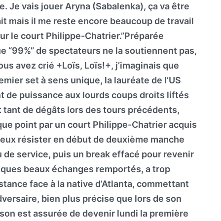
e. Je vais jouer Aryna (Sabalenka), ça va être
 fait mais il me reste encore beaucoup de travail
sur le court Philippe-Chatrier.”Préparée
e “99%” de spectateurs ne la soutiennent pas,
ous avez crié +Loïs, Loïs!+, j’imaginais que
ier set à sens unique, la lauréate de l’US
 de puissance aux lourds coups droits liftés
it tant de dégâts lors des tours précédents,
e point par un court Philippe-Chatrier acquis
mieux résister en début de deuxième manche
u de service, puis un break effacé pour revenir
elques beaux échanges remportés, a trop
stance face à la native d’Atlanta, commettant
dversaire, bien plus précise que lors de son
sson est assurée de devenir lundi la première