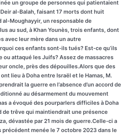
tinée un groupe de personnes qui patientaient
eir al-Balah, faisant 17 morts dont huit
d al-Moughayyir, un responsable de
lus au sud, à Khan Younès, trois enfants, dont
ués avec leur mère dans un autre
quoi ces enfants sont-ils tués? Est-ce qu’ils
re ou attaqué les Juifs? Assez de massacres
leur oncle, près des dépouilles.Alors que des
ont lieu à Doha entre Israël et le Hamas, M.
prendrait la guerre en l’absence d’un accord de
conditionné au désarmement du mouvement
mas a évoqué des pourparlers difficiles à Doha
d de trêve qui maintiendrait une présence
aza, dévastée par 21 mois de guerre.Celle-ci a
s précédent menée le 7 octobre 2023 dans le