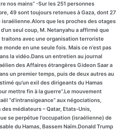
tre nos mains” -Sur les 251 personnes
bre, 49 sont toujours retenues à Gaza, dont 27
e israélienne.Alors que les proches des otages
 d’un seul coup, M. Netanyahu a affirmé que
 traitons avec une organisation terroriste
le monde en une seule fois. Mais ce n’est pas
 dans la vidéo.Dans un entretien au journal
sraélien des Affaires étrangères Gideon Saar a
dans un premier temps, puis de deux autres au
s estimé qu’un exil des dirigeants du Hamas
 pour mettre fin à la guerre”.Le mouvement
raël “d’intransigeance” aux négociations,
 des médiateurs – Qatar, Etats-Unis,
e se perpétue l’occupation (israélienne) de
ponsable du Hamas, Bassem Naïm.Donald Trump