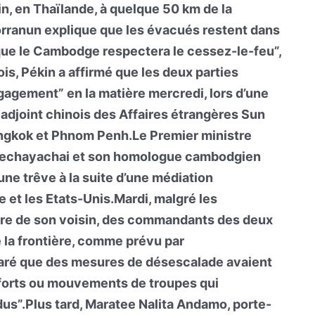
in, en Thaïlande, à quelque 50 km de la
worranun explique que les évacués restent dans
que le Cambodge respectera le cessez-le-feu”,
is, Pékin a affirmé que les deux parties
ngagement” en la matière mercredi, lors d’une
 adjoint chinois des Affaires étrangères Sun
ngkok et Phnom Penh.Le Premier ministre
Wechayachai et son homologue cambodgien
ne trêve à la suite d’une médiation
 et les Etats-Unis.Mardi, malgré les
tre de son voisin, des commandants des deux
e la frontière, comme prévu par
claré que des mesures de désescalade avaient
nforts ou mouvements de troupes qui
us”.Plus tard, Maratee Nalita Andamo, porte-