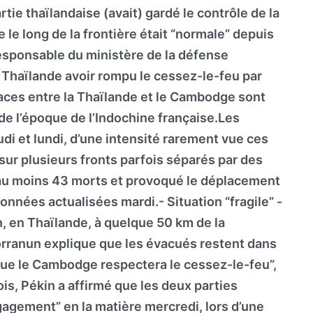
ie thaïlandaise (avait) gardé le contrôle de la
e le long de la frontière était “normale” depuis
sponsable du ministère de la défense
 Thaïlande avoir rompu le cessez-le-feu par
naces entre la Thaïlande et le Cambodge sont
é de l’époque de l’Indochine française.Les
di et lundi, d’une intensité rarement vue ces
sur plusieurs fronts parfois séparés par des
t au moins 43 morts et provoqué le déplacement
onnées actualisées mardi.- Situation “fragile” -
n, en Thaïlande, à quelque 50 km de la
worranun explique que les évacués restent dans
que le Cambodge respectera le cessez-le-feu”,
is, Pékin a affirmé que les deux parties
ngagement” en la matière mercredi, lors d’une