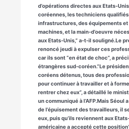
d’opérations directes aux Etats-Unis”
coréennes, les techniciens qualifiés é
infrastructures, des équipements et 
machines, et la main-d’oeuvre néces
aux Etats-Unis,” a-t-il souligné.Le 
renoncé jeudi à expulser ces profess
car ils sont “en état de choc”, a pré
étrangères sud-coréen.”Le président
coréens détenus, tous des profession
pour continuer à travailler et à form
rentrer chez eux”, a détaillé le min
un communiqué à l’AFP.Mais Séoul a 
de l’épuisement des travailleurs, il s
eux, puis qu’ils reviennent aux Etats-
américaine a accepté cette position”,