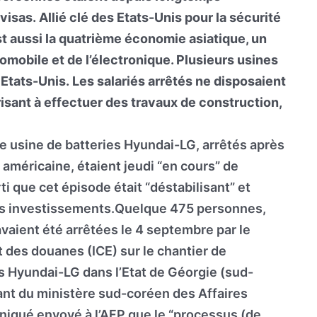
isas. Allié clé des Etats-Unis pour la sécurité
st aussi la quatrième économie asiatique, un
omobile et de l’électronique. Plusieurs usines
tats-Unis. Les salariés arrêtés ne disposaient
isant à effectuer des travaux de construction,
e usine de batteries Hyundai-LG, arrêtés après
 américaine, étaient jeudi “en cours” de
rti que cet épisode était “déstabilisant” et
turs investissements.Quelque 475 personnes,
vaient été arrêtées le 4 septembre par le
t des douanes (ICE) sur le chantier de
s Hyundai-LG dans l’Etat de Géorgie (sud-
nt du ministère sud-coréen des Affaires
iqué envoyé à l’AFP que le “processus (de