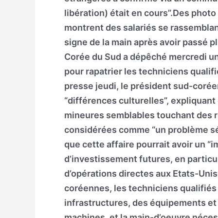
libération) était en cours”.Des phot
montrent des salariés se rassemblant
signe de la main après avoir passé p
Corée du Sud a dépêché mercredi un
pour rapatrier les techniciens quali
presse jeudi, le président sud-coréen
“différences culturelles”, expliquant
mineures semblables touchant des r
considérées comme “un problème série
que cette affaire pourrait avoir un “i
d’investissement futures, en particuli
d’opérations directes aux Etats-Unis”
coréennes, les techniciens qualifiés é
infrastructures, des équipements et 
machines, et la main-d’oeuvre néces