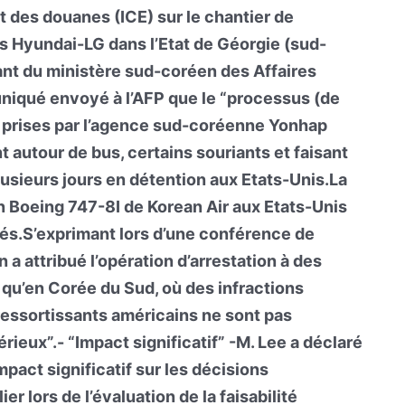
t des douanes (ICE) sur le chantier de
es Hyundai-LG dans l’Etat de Géorgie (sud-
nt du ministère sud-coréen des Affaires
niqué envoyé à l’AFP que le “processus (de
to prises par l’agence sud-coréenne Yonhap
 autour de bus, certains souriants et faisant
lusieurs jours en détention aux Etats-Unis.La
 Boeing 747-8I de Korean Air aux Etats-Unis
fiés.S’exprimant lors d’une conférence de
 a attribué l’opération d’arrestation à des
t qu’en Corée du Sud, où des infractions
essortissants américains ne sont pas
eux”.- “Impact significatif” -M. Lee a déclaré
mpact significatif sur les décisions
er lors de l’évaluation de la faisabilité