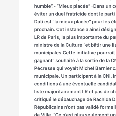
humble”.- “Mieux placée” -Dans un c
éviter un duel fratricide dont le par
Dati est “la mieux placée” pour les é
prochain. Cet instance a ainsi désig
LR de Paris, la plus importante du pa
ministre de la Culture “et bâtir une 
municipales.Cette initiative pourrait
gagnant” souhaité à la sortie de la CN
Pécresse qui voyait Michel Barnier can
municipale. Un participant à la CNI, 
conditions à une éventuelle candidatu
liste majoritairement LR et pas de c
critiqué le débauchage de Rachida Da
Républicains n’ont pas validé formel
de Ville. “Ce n’est plus seulement un