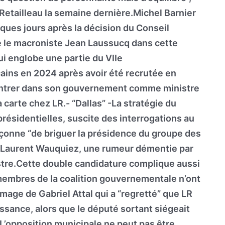
etailleau la semaine dernière.Michel Barnier
elques jours après la décision du Conseil
le le macroniste Jean Laussucq dans cette
ui englobe une partie du VIIe
ins en 2024 après avoir été recrutée en
 entrer dans son gouvernement comme ministre
a carte chez LR.- “Dallas” -La stratégie du
présidentielles, suscite des interrogations au
pçonne “de briguer la présidence du groupe des
 Laurent Wauquiez, une rumeur démentie par
istre.Cette double candidature complique aussi
 membres de la coalition gouvernementale n’ont
’image de Gabriel Attal qui a “regretté” que LR
ssance, alors que le député sortant siégeait
”L’opposition municipale ne peut pas être