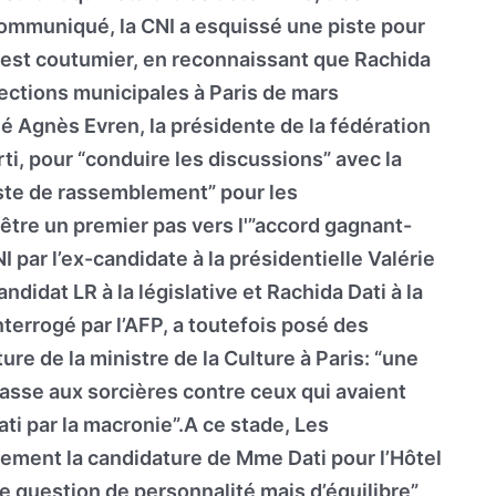
ommuniqué, la CNI a esquissé une piste pour
ti est coutumier, en reconnaissant que Rachida
lections municipales à Paris de mars
né Agnès Evren, la présidente de la fédération
rti, pour “conduire les discussions” avec la
liste de rassemblement” pour les
 être un premier pas vers l'”accord gagnant-
I par l’ex-candidate à la présidentielle Valérie
didat LR à la législative et Rachida Dati à la
interrogé par l’AFP, a toutefois posé des
re de la ministre de la Culture à Paris: “une
hasse aux sorcières contre ceux qui avaient
ti par la macronie”.A ce stade, Les
lement la candidature de Mme Dati pour l’Hôtel
e question de personnalité mais d’équilibre”,