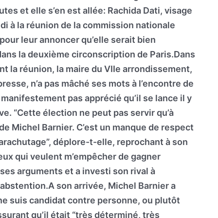
tes et elle s’en est allée: Rachida Dati, visage
idi à la réunion de la commission nationale
pour leur annoncer qu’elle serait bien
e dans la deuxième circonscription de Paris.Dans
nt la réunion, la maire du VIIe arrondissement,
 presse, n’a pas mâché ses mots à l’encontre de
a manifestement pas apprécié qu’il se lance il y
e. “Cette élection ne peut pas servir qu’à
 de Michel Barnier. C’est un manque de respect
arachutage”, déplore-t-elle, reprochant à son
ceux qui veulent m’empêcher de gagner
ses arguments et a investi son rival à
 abstention.A son arrivée, Michel Barnier a
 ne suis candidat contre personne, ou plutôt
ssurant qu’il était “très déterminé, très