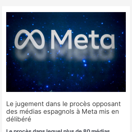
Skip
to
content
Le jugement dans le procès opposant
des médias espagnols à Meta mis en
délibéré
Le procès dans lequel plus de 80 médias