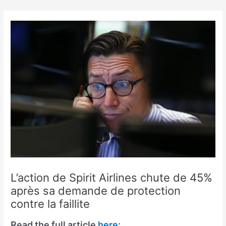
Skip
to
content
L’action de Spirit Airlines chute de 45%
après sa demande de protection
contre la faillite
Read the full article
here: