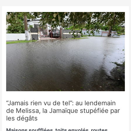
Skip
to
content
“Jamais rien vu de tel”: au lendemain
de Melissa, la Jamaïque stupéfiée par
les dégâts
Maisons soufflées, toits envolés, routes