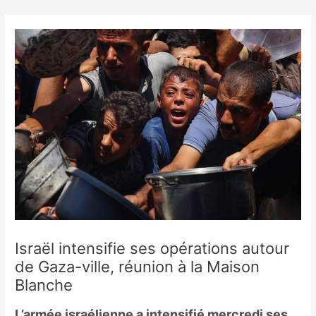
Skip
to
content
Israël intensifie ses opérations autour
de Gaza-ville, réunion à la Maison
Blanche
L’armée israélienne a intensifié mercredi ses