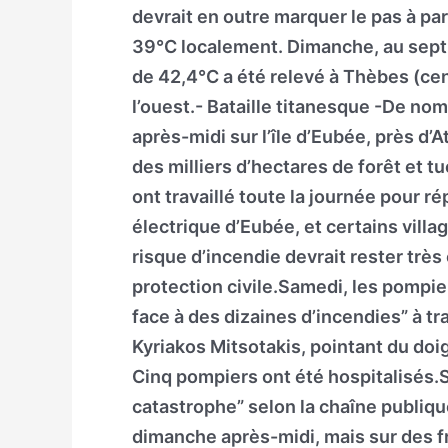
devrait en outre marquer le pas à pa
39°C localement. Dimanche, au sept
de 42,4°C a été relevé à Thèbes (cen
l’ouest.- Bataille titanesque -De n
après-midi sur l’île d’Eubée, près d
des milliers d’hectares de forêt et tu
ont travaillé toute la journée pour
électrique d’Eubée, et certains vill
risque d’incendie devrait rester très 
protection civile.Samedi, les pompier
face à des dizaines d’incendies” à tr
Kyriakos Mitsotakis, pointant du doig
Cinq pompiers ont été hospitalisés.S
catastrophe” selon la chaîne publique
dimanche après-midi, mais sur des f