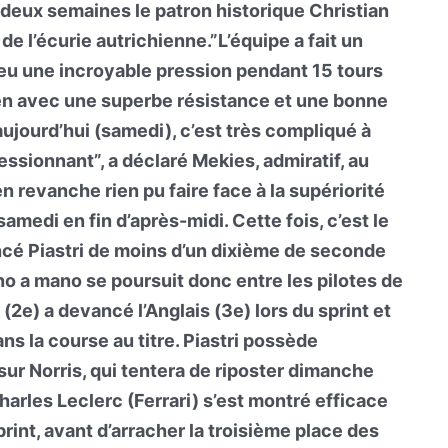
a deux semaines le patron historique Christian
de l’écurie autrichienne.”L’équipe a fait un
 eu une incroyable pression pendant 15 tours
aren avec une superbe résistance et une bonne
aujourd’hui (samedi), c’est très compliqué à
ressionnant”, a déclaré Mekies, admiratif, au
n revanche rien pu faire face à la supériorité
amedi en fin d’après-midi. Cette fois, c’est le
ncé Piastri de moins d’un dixième de seconde
no a mano se poursuit donc entre les pilotes de
 (2e) a devancé l’Anglais (3e) lors du sprint et
ans la course au titre. Piastri possède
ur Norris, qui tentera de riposter dimanche
arles Leclerc (Ferrari) s’est montré efficace
int, avant d’arracher la troisième place des