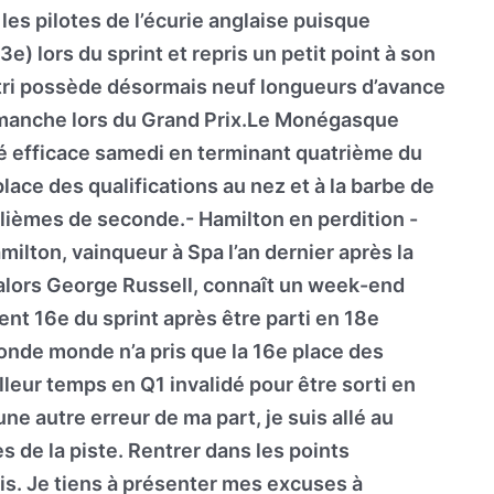
es pilotes de l’écurie anglaise puisque
3e) lors du sprint et repris un petit point à son
astri possède désormais neuf longueurs d’avance
 dimanche lors du Grand Prix.Le Monégasque
ré efficace samedi en terminant quatrième du
place des qualifications au nez et à la barbe de
lièmes de seconde.- Hamilton en perdition -
ilton, vainqueur à Spa l’an dernier après la
’alors George Russell, connaît un week-end
nt 16e du sprint après être parti en 18e
onde monde n’a pris que la 16e place des
lleur temps en Q1 invalidé pour être sorti en
une autre erreur de ma part, je suis allé au
tes de la piste. Rentrer dans les points
is. Je tiens à présenter mes excuses à