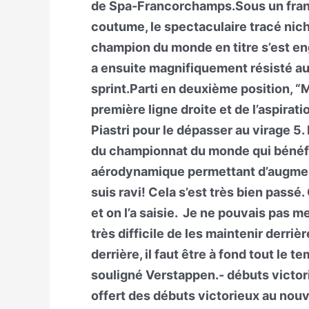
de Spa-Francorchamps.Sous un franc s
coutume, le spectaculaire tracé nic
champion du monde en titre s’est eng
a ensuite magnifiquement résisté a
sprint.Parti en deuxième position, “M
première ligne droite et de l’aspirat
Piastri pour le dépasser au virage 5. I
du championnat du monde qui bénéfici
aérodynamique permettant d’augment
suis ravi! Cela s’est très bien passé.
et on l’a saisie. Je ne pouvais pas m
très difficile de les maintenir derriè
derrière, il faut être à fond tout le tem
souligné Verstappen.- débuts victor
offert des débuts victorieux au nouv