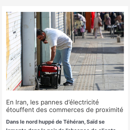
Skip
to
content
En Iran, les pannes d’électricité
étouffent des commerces de proximité
Dans le nord huppé de Téhéran, Saïd se