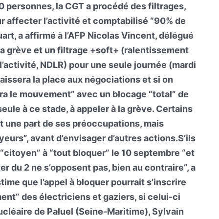
00 personnes, la CGT a procédé des filtrages,
ur affecter l’activité et comptabilisé “90% de
art, a affirmé à l’AFP Nicolas Vincent, délégué
la grève et un filtrage +soft+ (ralentissement
r l’activité, NDLR) pour une seule journée (mardi
issera la place aux négociations et si on
ira le mouvement” avec un blocage “total” de
 seule à ce stade, à appeler à la grève. Certains
t une part de ses préoccupations, mais
eurs”, avant d’envisager d’autres actions.S’ils
t “citoyen” à “tout bloquer” le 10 septembre “et
r du 2 ne s’opposent pas, bien au contraire”, a
time que l’appel à bloquer pourrait s’inscrire
nt” des électriciens et gaziers, si celui-ci
nucléaire de Paluel (Seine-Maritime), Sylvain