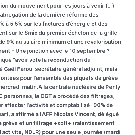
tion du mouvement pour les jours à venir (…)
l’abrogation de la dernière réforme des
% à 5,5% sur les factures d’énergie et des
t sur le Smic du premier échelon de la grille
 de 9% au salaire minimum et une revalorisation
ent.- Une jonction avec le 10 septembre ?
diqué “avoir voté la reconduction du
 Gaël Farou, secrétaire général adjoint, mais
emontées pour l’ensemble des piquets de grève
mercredi matin.A la centrale nucléaire de Penly
00 personnes, la CGT a procédé des filtrages,
ur affecter l’activité et comptabilisé “90% de
art, a affirmé à l’AFP Nicolas Vincent, délégué
a grève et un filtrage +soft+ (ralentissement
r l’activité, NDLR) pour une seule journée (mardi